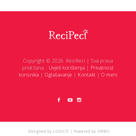
Copyright © 2026. ReciReci | Sva prava
pridržana ::
Uvjeti korištenja
|
Privatnost
korisnika
|
Oglašavanje
|
Kontakt
|
O meni
Designed by
LOGICO
| Powered by
ORBIS