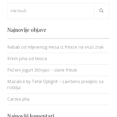
Najnovije objave
Kebab od mljevenog mesa iz friteze na vrući zrak
Krem juha od tikvica
Pečeni jogurt žličnjaci – slane fritule
Mazalice by Tefal Optigrill – savršeno predjelo sa
roštilja
Carska pita
Najnoviji komentari