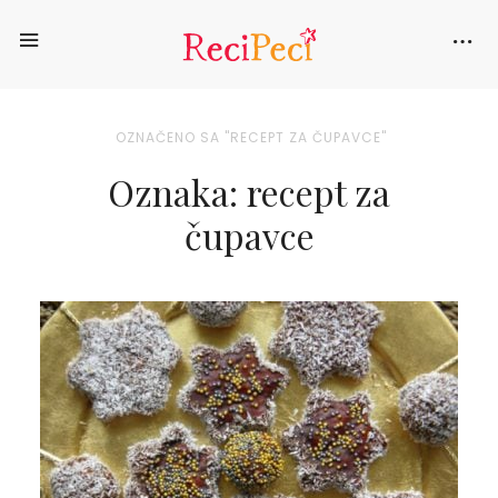
OZNAČENO SA "RECEPT ZA ČUPAVCE"
Oznaka: recept za
čupavce