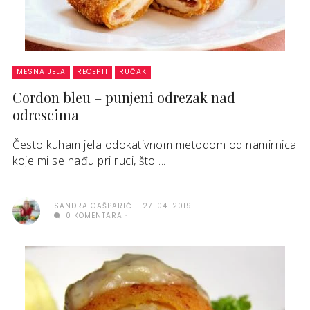
MESNA JELA
RECEPTI
RUČAK
Cordon bleu – punjeni odrezak nad
odrescima
Često kuham jela odokativnom metodom od namirnica
koje mi se nađu pri ruci, što ...
SANDRA GAŠPARIĆ
27. 04. 2019.
0 KOMENTARA