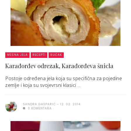
MESNA JELA
RECEPTI
RUČAK
Karađorđev odrezak, Karađorđeva šnicla
Postoje određena jela koja su specifična za pojedine
zemlje i koja su svojevrsni klasici ...
SANDRA GAŠPARIĆ
12. 02. 2014.
0 KOMENTARA