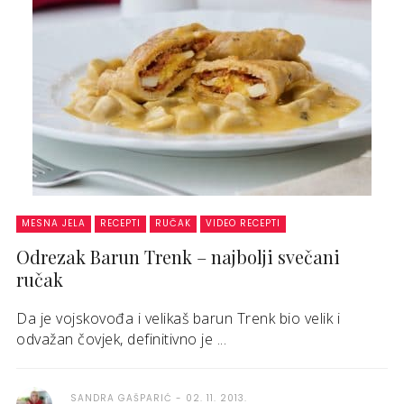
MESNA JELA
RECEPTI
RUČAK
VIDEO RECEPTI
Odrezak Barun Trenk – najbolji svečani
ručak
Da je vojskovođa i velikaš barun Trenk bio velik i
odvažan čovjek, definitivno je ...
SANDRA GAŠPARIĆ
02. 11. 2013.