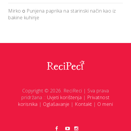
Mirko
o
Punjena paprika na starinski način kao iz
bakine kuhinje
Copyright © 2026. ReciReci | Sva prava
pridržana ::
Uvjeti korištenja
|
Privatnost
korisnika
|
Oglašavanje
|
Kontakt
|
O meni