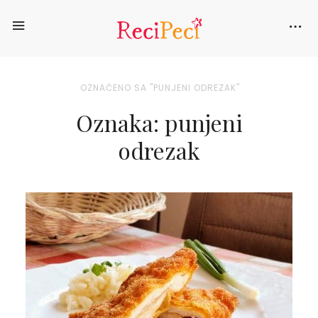
OZNAČENO SA "PUNJENI ODREZAK"
Oznaka: punjeni
odrezak