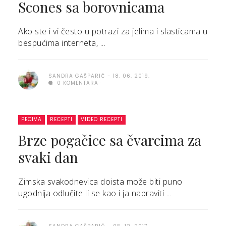
Scones sa borovnicama
Ako ste i vi često u potrazi za jelima i slasticama u
bespućima interneta, ...
SANDRA GAŠPARIĆ
18. 06. 2019.
0 KOMENTARA
PECIVA
RECEPTI
VIDEO RECEPTI
Brze pogačice sa čvarcima za
svaki dan
Zimska svakodnevica doista može biti puno
ugodnija odlučite li se kao i ja napraviti ...