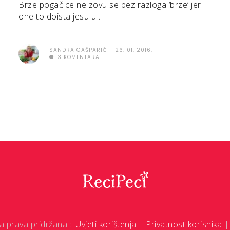
Brze pogačice ne zovu se bez razloga ‘brze’ jer
one to doista jesu u ...
SANDRA GAŠPARIĆ
26. 01. 2016.
3 KOMENTARA
a prava pridržana ::
Uvjeti korištenja
|
Privatnost korisnika