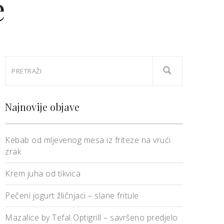
e
Najnovije objave
Kebab od mljevenog mesa iz friteze na vrući
zrak
Krem juha od tikvica
Pečeni jogurt žličnjaci – slane fritule
Mazalice by Tefal Optigrill – savršeno predjelo