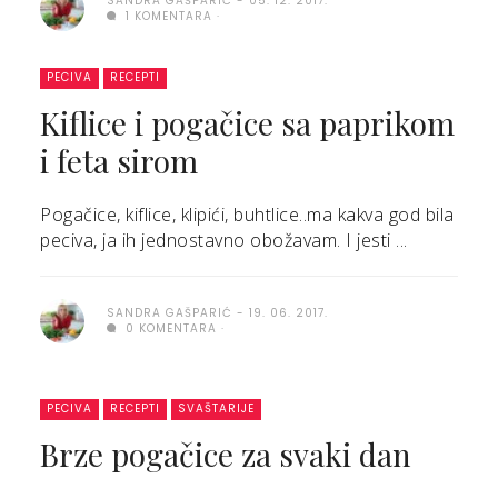
SANDRA GAŠPARIĆ
05. 12. 2017.
1 KOMENTARA
PECIVA
RECEPTI
Kiflice i pogačice sa paprikom
i feta sirom
Pogačice, kiflice, klipići, buhtlice..ma kakva god bila
peciva, ja ih jednostavno obožavam. I jesti ...
SANDRA GAŠPARIĆ
19. 06. 2017.
0 KOMENTARA
PECIVA
RECEPTI
SVAŠTARIJE
Brze pogačice za svaki dan