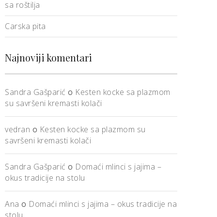
sa roštilja
Carska pita
Najnoviji komentari
Sandra Gašparić
o
Kesten kocke sa plazmom
su savršeni kremasti kolači
vedran
o
Kesten kocke sa plazmom su
savršeni kremasti kolači
Sandra Gašparić
o
Domaći mlinci s jajima –
okus tradicije na stolu
Ana
o
Domaći mlinci s jajima – okus tradicije na
stolu