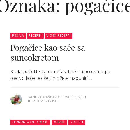
Oznaka: pogačic
PECIVA
RECEPTI
VIDEO RECEPTI
Pogačice kao saće sa
suncokretom
Kada poželite za doručak ili užinu pojesti toplo
pecivo koje po želji možete napuniti ...
SANDRA GAŠPARIĆ
23. 09. 2021.
2 KOMENTARA
JEDNOSTAVNI KOLAČI
KOLAČI
RECEPTI