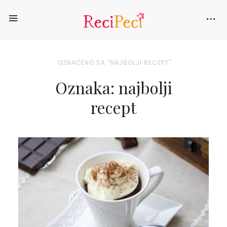
OZNAČENO SA "NAJBOLJI RECEPT"
Oznaka: najbolji
recept