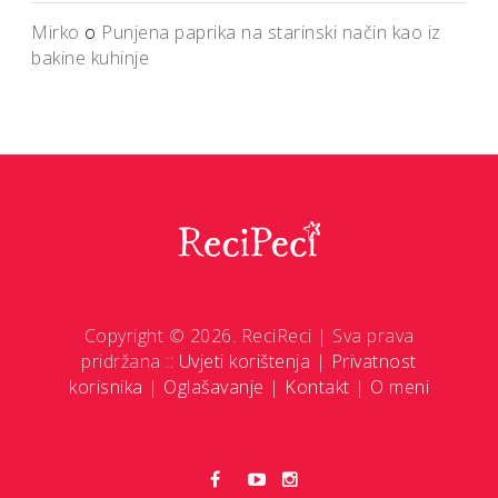
Mirko
o
Punjena paprika na starinski način kao iz
bakine kuhinje
Copyright © 2026. ReciReci | Sva prava
pridržana ::
Uvjeti korištenja
|
Privatnost
korisnika
|
Oglašavanje
|
Kontakt
|
O meni