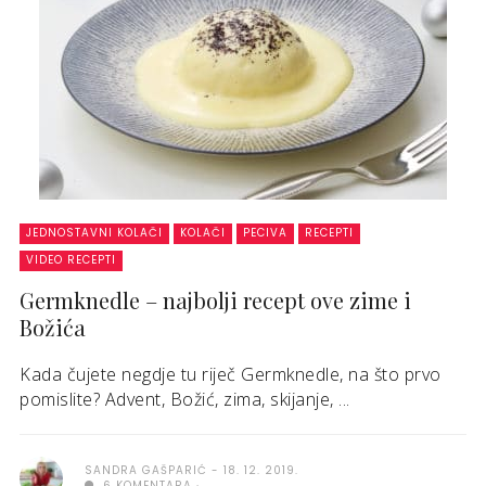
JEDNOSTAVNI KOLAČI
KOLAČI
PECIVA
RECEPTI
VIDEO RECEPTI
Germknedle – najbolji recept ove zime i
Božića
Kada čujete negdje tu riječ Germknedle, na što prvo
pomislite? Advent, Božić, zima, skijanje, ...
SANDRA GAŠPARIĆ
18. 12. 2019.
6 KOMENTARA