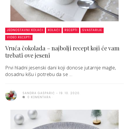
JEDNOSTAVNI KOLAČI
KOLAČI
RECEPTI
SVAŠTARIJE
VIDEO RECEPTI
Vruća čokolada – najbolji recept koji će vam
trebati ove jeseni
Prvi hladni jesenski dani koji donose jutarnje magle,
dosadnu kišu i potrebu da se ...
SANDRA GAŠPARIĆ
19. 10. 2020.
0 KOMENTARA