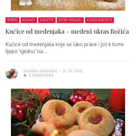
BOŽIĆ
KOLAČI
RECEPTI
SITNI KOLAČI
VIDEO RECEPTI
Kućice od medenjaka – medeni ukras Božića
Kućice od medenjaka koje se lako prave i još k tome
lijepo ‘sjednu’ na ...
SANDRA GAŠPARIĆ
21. 12. 2015.
0 KOMENTARA