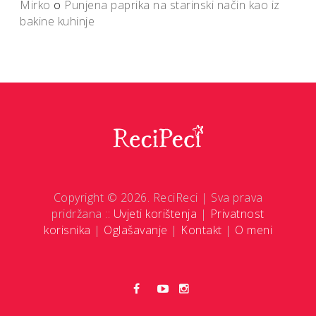
Mirko
o
Punjena paprika na starinski način kao iz
bakine kuhinje
Copyright © 2026. ReciReci | Sva prava
pridržana ::
Uvjeti korištenja
|
Privatnost
korisnika
|
Oglašavanje
|
Kontakt
|
O meni