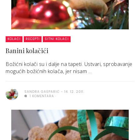
KOLAČI
RECEPTI
SITNI KOLAČI
Banini kolačići
Božićni kolači su i dalje na tapeti. Ustvari, sprobavanje
mogućih božićnih kolača, jer nisam ...
SANDRA GAŠPARIĆ
14. 12. 2011.
1 KOMENTARA