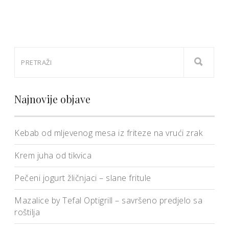
Najnovije objave
Kebab od mljevenog mesa iz friteze na vrući zrak
Krem juha od tikvica
Pečeni jogurt žličnjaci – slane fritule
Mazalice by Tefal Optigrill – savršeno predjelo sa
roštilja