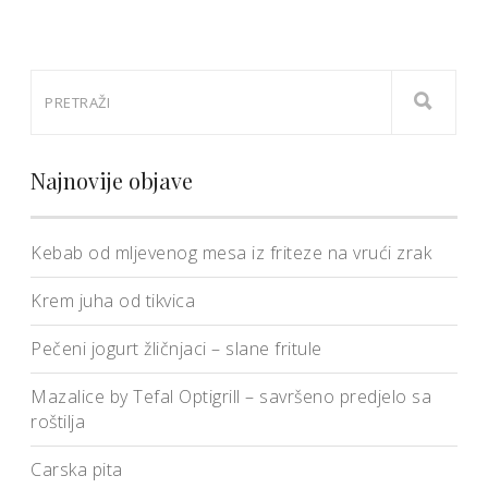
Najnovije objave
Kebab od mljevenog mesa iz friteze na vrući zrak
Krem juha od tikvica
Pečeni jogurt žličnjaci – slane fritule
Mazalice by Tefal Optigrill – savršeno predjelo sa
roštilja
Carska pita