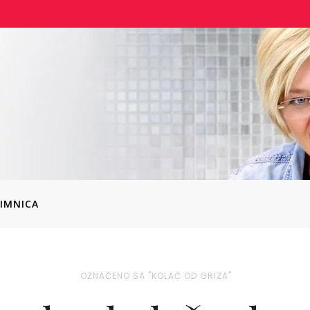
IMNICA
OZNAČENO SA "KOLAČ OD GRIZA"