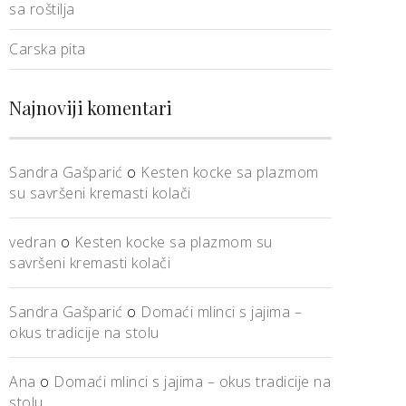
sa roštilja
Carska pita
Najnoviji komentari
Sandra Gašparić
o
Kesten kocke sa plazmom
su savršeni kremasti kolači
vedran
o
Kesten kocke sa plazmom su
savršeni kremasti kolači
Sandra Gašparić
o
Domaći mlinci s jajima –
okus tradicije na stolu
Ana
o
Domaći mlinci s jajima – okus tradicije na
stolu