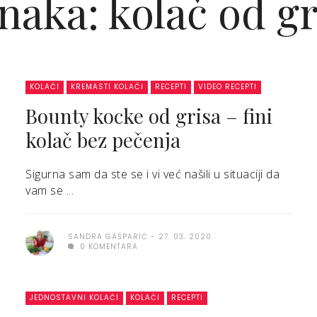
naka: kolač od gr
KOLAČI
KREMASTI KOLAČI
RECEPTI
VIDEO RECEPTI
Bounty kocke od grisa – fini
kolač bez pečenja
Sigurna sam da ste se i vi već našili u situaciji da
vam se ...
SANDRA GAŠPARIĆ
27. 03. 2020.
0 KOMENTARA
JEDNOSTAVNI KOLAČI
KOLAČI
RECEPTI