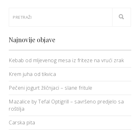
Najnovije objave
Kebab od mljevenog mesa iz friteze na vrući zrak
Krem juha od tikvica
Pečeni jogurt žličnjaci – slane fritule
Mazalice by Tefal Optigrill – savršeno predjelo sa
roštilja
Carska pita