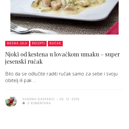
MESNA JELA
RECEPTI
RUČAK
Njoki od kestena u lovačkom umaku – super
jesenski ručak
Bilo da se odlučite raditi ručak samo za sebe i svoju
obitelj ili pak ...
SANDRA GAŠPARIĆ
05. 12. 2019.
0 KOMENTARA