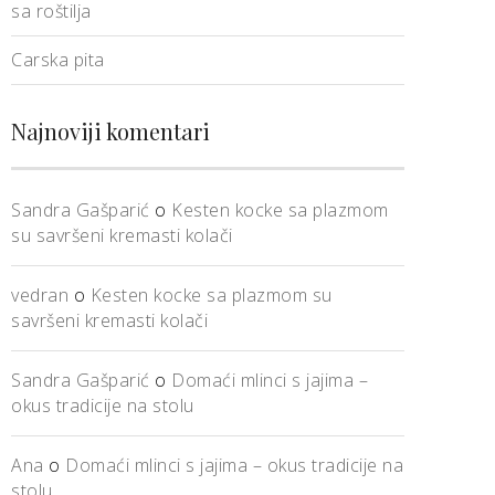
sa roštilja
Carska pita
Najnoviji komentari
Sandra Gašparić
o
Kesten kocke sa plazmom
su savršeni kremasti kolači
vedran
o
Kesten kocke sa plazmom su
savršeni kremasti kolači
Sandra Gašparić
o
Domaći mlinci s jajima –
okus tradicije na stolu
Ana
o
Domaći mlinci s jajima – okus tradicije na
stolu