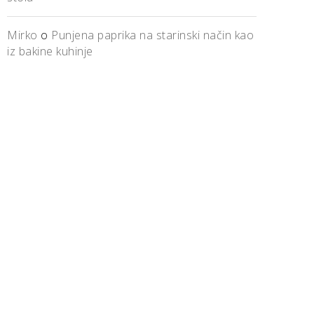
Mirko
o
Punjena paprika na starinski način kao
iz bakine kuhinje