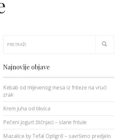
e
Najnovije objave
Kebab od mljevenog mesa iz friteze na vrući
zrak
Krem juha od tikvica
Pečeni jogurt žličnjaci – slane fritule
Mazalice by Tefal Optigrill – savršeno predjelo