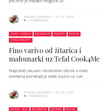
pećnice je itekako moguće uz ...
SANDRA GAŠPARIĆ
12. 02. 2025.
0 KOMENTARA
JUHE I VARIVA
RECENZIJE
RECEPTI
RUČAK
VIDEO RECEPTI
Fino varivo od žitarica i
mahunarki uz Tefal Cook4Me
Napraviti ukusan i konkretan obrok u malo
vremena ponekad je veliki izazov uz sve ...
SANDRA GAŠPARIĆ
04. 02. 2025.
1 KOMENTARA
MESNA JELA
RECENZIJE
RECEPTI
RUČAK