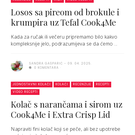
Losos sa pireom od brokule i
krumpira uz Tefal Cook4Me
Kada za ručak ili večeru pripremamo bilo kakvo
kompleksnije jelo, podrazumijeva se da ćemo ...
SANDRA GAŠPARIĆ
09. 04. 2025.
0 KOMENTARA
JEDNOSTAVNI KOLAČI
KOLAČI
RECENZIJE
RECEPTI
VIDEO RECEPTI
Kolač s narančama i sirom uz
Cook4Me i Extra Crisp Lid
Napraviti fini kolač koji se peče, ali bez upotrebe