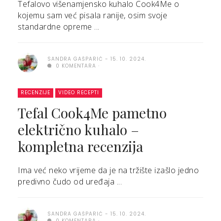
Tefalovo višenamjensko kuhalo Cook4Me o
kojemu sam već pisala ranije, osim svoje
standardne opreme ...
SANDRA GAŠPARIĆ
15. 10. 2024.
0 KOMENTARA
RECENZIJE
VIDEO RECEPTI
Tefal Cook4Me pametno
električno kuhalo –
kompletna recenzija
Ima već neko vrijeme da je na tržište izašlo jedno
predivno čudo od uređaja ...
SANDRA GAŠPARIĆ
15. 10. 2024.
0 KOMENTARA