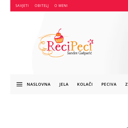
SAVJETI
OBITELJ
O MENI
NASLOVNA
JELA
KOLAČI
PECIVA
Z