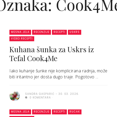
Oznaka: Cook4M
MESNA JELA
RECENZIJE
RECEPTI
USKRS
VIDEO RECEPTI
Kuhana šunka za Uskrs iz
Tefal Cook4Me
Iako kuhanje šunke nije komplicirana radnja, može
biti iritantno jer dosta dugo traje. Pogotovo ...
SANDRA GAŠPARIĆ
30. 03. 2026.
0 KOMENTARA
MESNA JELA
RECENZIJE
RECEPTI
RUČAK