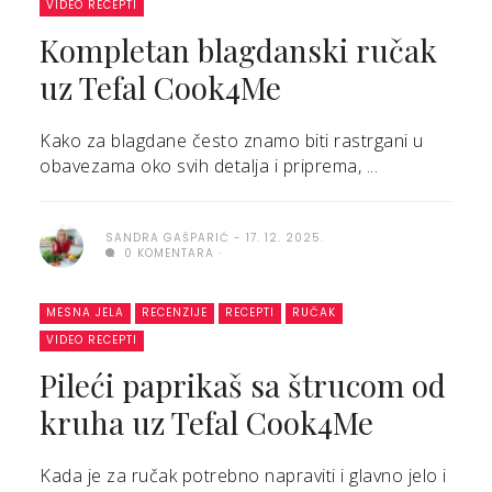
VIDEO RECEPTI
Kompletan blagdanski ručak
uz Tefal Cook4Me
Kako za blagdane često znamo biti rastrgani u
obavezama oko svih detalja i priprema, ...
SANDRA GAŠPARIĆ
17. 12. 2025.
0 KOMENTARA
MESNA JELA
RECENZIJE
RECEPTI
RUČAK
VIDEO RECEPTI
Pileći paprikaš sa štrucom od
kruha uz Tefal Cook4Me
Kada je za ručak potrebno napraviti i glavno jelo i