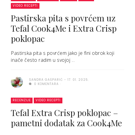
VIDEO RECEPTI
Pastirska pita s povrćem uz
Tefal Cook4Me i Extra Crisp
poklopac
Pastirska pita s povrćem jako je fini obrok koji
inače često radim u svojoj ...
SANDRA GAŠPARIĆ
17. 01. 2025.
0 KOMENTARA
RECENZIJE
VIDEO RECEPTI
Tefal Extra Crisp poklopac –
pametni dodatak za Cook4Me