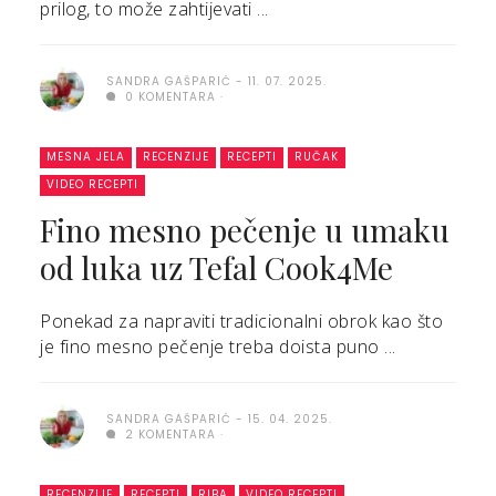
prilog, to može zahtijevati ...
SANDRA GAŠPARIĆ
11. 07. 2025.
0 KOMENTARA
MESNA JELA
RECENZIJE
RECEPTI
RUČAK
VIDEO RECEPTI
Fino mesno pečenje u umaku
od luka uz Tefal Cook4Me
Ponekad za napraviti tradicionalni obrok kao što
je fino mesno pečenje treba doista puno ...
SANDRA GAŠPARIĆ
15. 04. 2025.
2 KOMENTARA
RECENZIJE
RECEPTI
RIBA
VIDEO RECEPTI