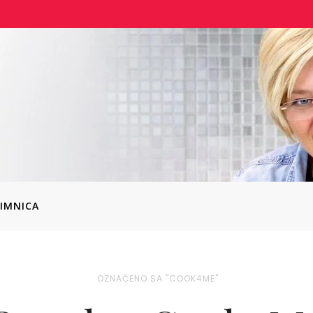
IMNICA
OZNAČENO SA "COOK4ME"