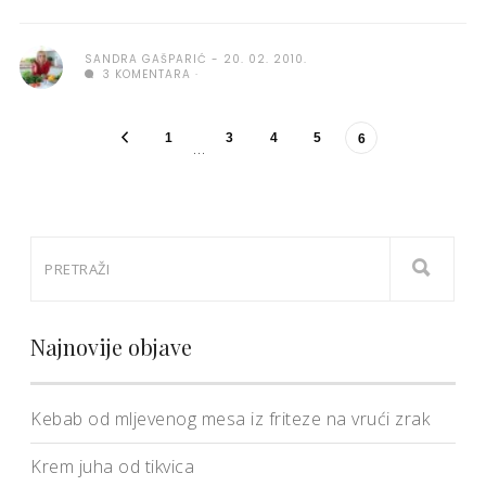
SANDRA GAŠPARIĆ
20. 02. 2010.
3 KOMENTARA
1
3
4
5
6
…
Najnovije objave
Kebab od mljevenog mesa iz friteze na vrući zrak
Krem juha od tikvica