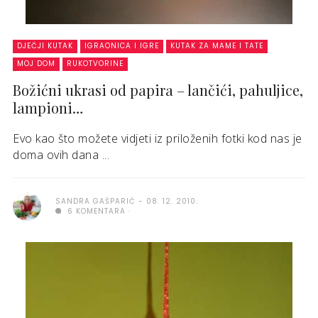
DJEČJI KUTAK
IGRAONICA I IGRE
KUTAK ZA MAME I TATE
MOJ DOM
RUKOTVORINE
Božićni ukrasi od papira – lančići, pahuljice,
lampioni…
Evo kao što možete vidjeti iz priloženih fotki kod nas je
doma ovih dana ...
SANDRA GAŠPARIĆ
08. 12. 2010.
6 KOMENTARA