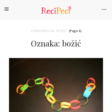
OZNAČENO SA "BOŽIĆ"
(Page 6)
Oznaka: božić