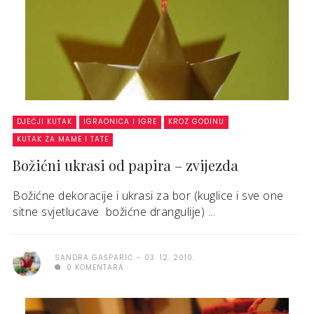
DJEČJI KUTAK
IGRAONICA I IGRE
KROZ GODINU
KUTAK ZA MAME I TATE
Božićni ukrasi od papira – zvijezda
Božićne dekoracije i ukrasi za bor (kuglice i sve one
sitne svjetlucave božićne drangulije) ...
SANDRA GAŠPARIĆ
03. 12. 2010.
0 KOMENTARA