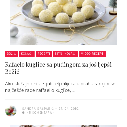
BOŽIĆ
KOLAČI
RECEPTI
SITNI KOLAČI
VIDEO RECEPTI
Rafaelo kuglice sa pudingom za još ljepši
Božić
Ako slučajno niste ljubitelj mlijeka u prahu s kojim se
najčešće rade raffaello kuglice, ...
SANDRA GAŠPARIĆ
27. 04. 2010.
45 KOMENTARA