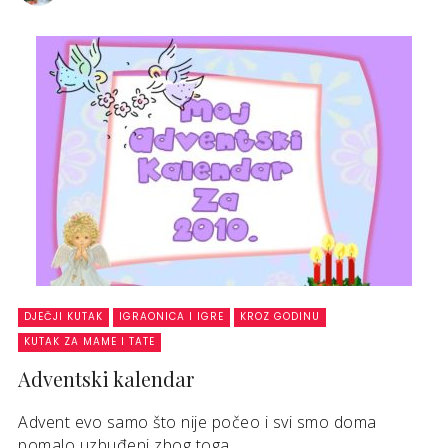
DJEČJI KUTAK
IGRAONICA I IGRE
KROZ GODINU
KUTAK ZA MAME I TATE
Adventski kalendar
Advent evo samo što nije počeo i svi smo doma
pomalo uzbuđeni zbog toga. ...