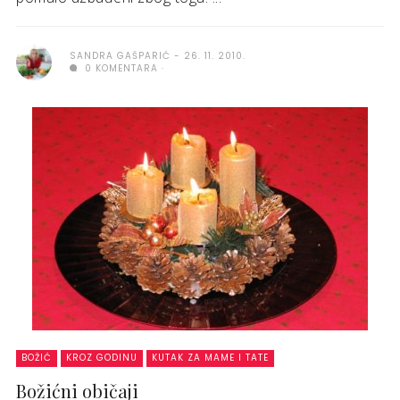
SANDRA GAŠPARIĆ
26. 11. 2010.
0 KOMENTARA
BOŽIĆ
KROZ GODINU
KUTAK ZA MAME I TATE
Božićni običaji