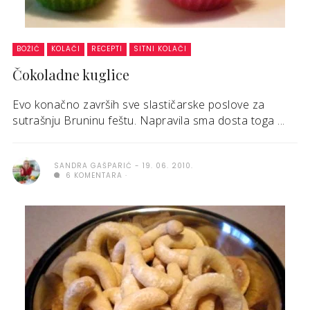
BOŽIĆ
KOLAČI
RECEPTI
SITNI KOLAČI
Čokoladne kuglice
Evo konačno završih sve slastičarske poslove za
sutrašnju Bruninu feštu. Napravila sma dosta toga ...
SANDRA GAŠPARIĆ
19. 06. 2010.
6 KOMENTARA