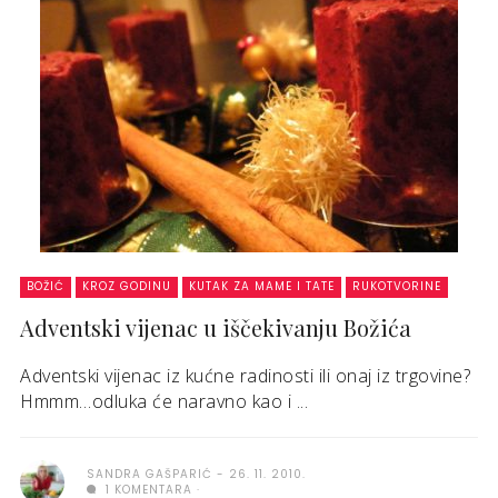
BOŽIĆ
KROZ GODINU
KUTAK ZA MAME I TATE
RUKOTVORINE
Adventski vijenac u iščekivanju Božića
Adventski vijenac iz kućne radinosti ili onaj iz trgovine?
Hmmm…odluka će naravno kao i ...
SANDRA GAŠPARIĆ
26. 11. 2010.
1 KOMENTARA