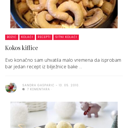
BOŽIĆ
KOLAČI
RECEPTI
SITNI KOLAČI
Kokos kiflice
Evo konačno sam uhvatila malo vremena da isprobam
bar jedan recept iz bilježnice bake ...
SANDRA GAŠPARIĆ
13. 05. 2010.
7 KOMENTARA