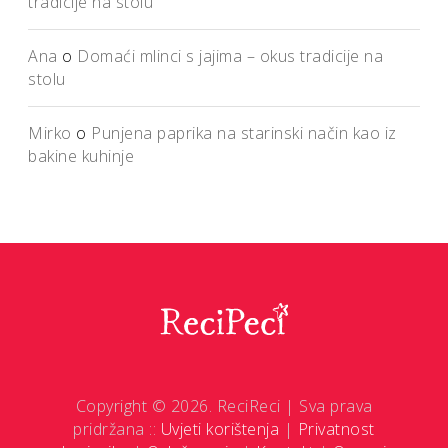
tradicije na stolu
Ana
o
Domaći mlinci s jajima – okus tradicije na
stolu
Mirko
o
Punjena paprika na starinski način kao iz
bakine kuhinje
Copyright © 2026. ReciReci | Sva prava
pridržana ::
Uvjeti korištenja
|
Privatnost