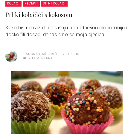
KOLAČI
RECEPTI
SITNI KOLAČI
Prhki kolačići s kokosom
Kako bismo razbili današnju popodnevnu monotoniju i
doskočili dosadi danas smo se moja dječica ...
SANDRA GAŠPARIĆ
17. 11. 2010.
2 KOMENTARA