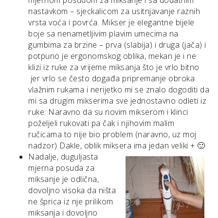
nastavkom – sjeckalicom za usitnjavanje raznih
vrsta voća i povrća. Mikser je elegantne bijele
boje sa nenametljivim plavim umecima na
gumbima za brzine – prva (slabija) i druga (jača) i
potpuno je ergonomskog oblika, mekan je i ne
klizi iz ruke za vrijeme miksanja što je vrlo bitno
jer vrlo se često događa pripremanje obroka
vlažnim rukama i nerijetko mi se znalo dogoditi da
mi sa drugim mikserima sve jednostavno odleti iz
ruke. Naravno da su novim mikserom i klinci
poželjeli rukovati pa čak i njihovim malim
ručicama to nije bio problem (naravno, uz moj
nadzor) Dakle, oblik miksera ima jedan veliki + 🙂
Nadalje, duguljasta
mjerna posuda za
miksanje je odlična,
dovoljno visoka da ništa
ne šprica iz nje prilikom
miksanja i dovoljno