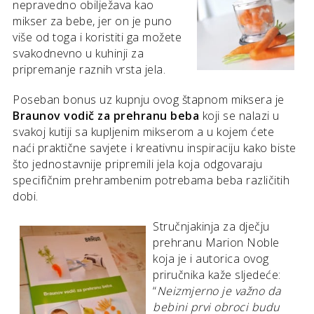
nepravedno obilježava kao
mikser za bebe, jer on je puno
više od toga i koristiti ga možete
svakodnevno u kuhinji za
pripremanje raznih vrsta jela.
Poseban bonus uz kupnju ovog štapnom miksera je
Braunov vodič za prehranu beba
koji se nalazi u
svakoj kutiji sa kupljenim mikserom a u kojem ćete
naći praktične savjete i kreativnu inspiraciju kako biste
što jednostavnije pripremili jela koja odgovaraju
specifičnim prehrambenim potrebama beba različitih
dobi.
Stručnjakinja za dječju
prehranu Marion Noble
koja je i autorica ovog
priručnika kaže sljedeće:
“
Neizmjerno je važno da
bebini prvi obroci budu