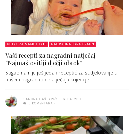
KUTAK ZA MAME I TATE
NAGRADNA IGRA BRAUN
Vaši recepti za nagradni natječaj
“Najmaštovitiji dječji obrok”
Stigao nam je još jedan receptić za sudjelovanje u
našem nagradnom natječaju kojem je ...
SANDRA GAŠPARIĆ
16. 04. 2011.
0 KOMENTARA