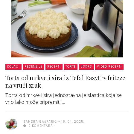
KOLAČI
RECENZIJE
RECEPTI
TORTE
USKRS
VIDEO RECEPTI
Torta od mrkve i sira iz Tefal EasyFry friteze
na vrući zrak
Torta od mrkve i sira jednostavna je slastica koja se
vrlo lako može pripremiti ...
SANDRA GAŠPARIĆ
18. 04. 2025.
0 KOMENTARA