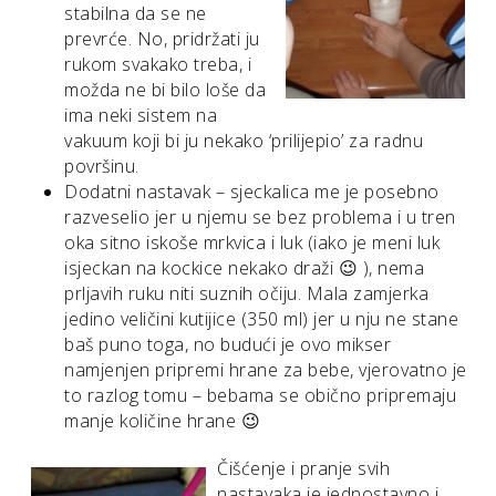
stabilna da se ne
prevrće. No, pridržati ju
rukom svakako treba, i
možda ne bi bilo loše da
ima neki sistem na
vakuum koji bi ju nekako ‘prilijepio’ za radnu
površinu.
Dodatni nastavak – sjeckalica me je posebno
razveselio jer u njemu se bez problema i u tren
oka sitno iskoše mrkvica i luk (iako je meni luk
isjeckan na kockice nekako draži 😉 ), nema
prljavih ruku niti suznih očiju. Mala zamjerka
jedino veličini kutijice (350 ml) jer u nju ne stane
baš puno toga, no budući je ovo mikser
namjenjen pripremi hrane za bebe, vjerovatno je
to razlog tomu – bebama se obično pripremaju
manje količine hrane 😉
Čišćenje i pranje svih
nastavaka je jednostavno i