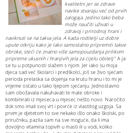
kvalitetni jer se zdrave
navike stvaraju već od prvih
zalogaja. Jedino tako beba
može naučiti uživati u
zdravoj i prirodnoj hrani i
naviknuti se na takva jela. A kada roditelji uz dobre
upute otkriju kako je lako samostalno pripremiti takve
obroke, steći će znatno više samopouzdanja prilikom
pripreme ukusnih i hranjivih jela za cijelu obitelj
.” A ja
se tu u potpunosti slažem s njom. Jer iako su moja
djeca sad već školarci i predškolci, još se živo sjećam
perioda prelaska sa dojenja na krutu hranu i to mi je
vrijeme ostalo u tako lijepom sjećanju. Jednostavno
sam obožavala nakuhavati te male obroke i
kombinirati iz mjeseca u mjesec nešto novo. Naročito
dok smo imali svoj vrt i povrće iz vlastitog uzgoja. Sa
prvim je djetetom to sve nekako išlo onako školski, po
priručniku, pazila sam na sve moguće, da li ima
dovoljno vitamina topivih u masti ili u vodi, koliko