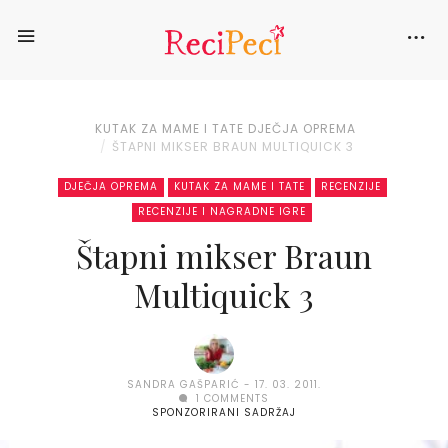
KUTAK ZA MAME I TATE
DJEČJA OPREMA
ŠTAPNI MIKSER BRAUN MULTIQUICK 3
DJEČJA OPREMA
KUTAK ZA MAME I TATE
RECENZIJE
RECENZIJE I NAGRADNE IGRE
Štapni mikser Braun
Multiquick 3
SANDRA GAŠPARIĆ
17. 03. 2011.
1 COMMENTS
SPONZORIRANI SADRŽAJ