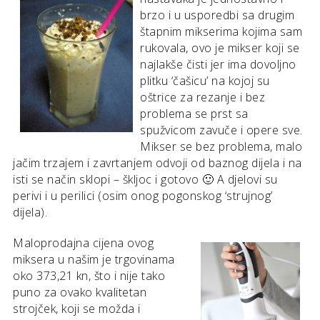
brzo i u usporedbi sa drugim
štapnim mikserima kojima sam
rukovala, ovo je mikser koji se
najlakše čisti jer ima dovoljno
plitku ‘čašicu’ na kojoj su
oštrice za rezanje i bez
problema se prst sa
spužvicom zavuče i opere sve.
Mikser se bez problema, malo
jačim trzajem i zavrtanjem odvoji od baznog dijela i na
isti se način sklopi – škljoc i gotovo 🙂 A djelovi su
perivi i u perilici (osim onog pogonskog ‘strujnog’
dijela).
Maloprodajna cijena ovog
miksera u našim je trgovinama
oko 373,21 kn, što i nije tako
puno za ovako kvalitetan
strojček, koji se možda i