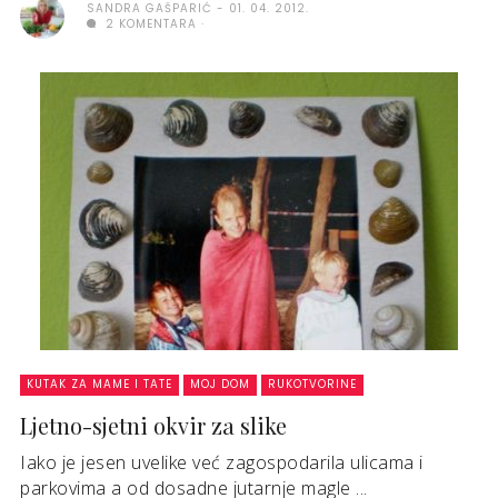
SANDRA GAŠPARIĆ
01. 04. 2012.
2 KOMENTARA
KUTAK ZA MAME I TATE
MOJ DOM
RUKOTVORINE
Ljetno-sjetni okvir za slike
Iako je jesen uvelike već zagospodarila ulicama i
parkovima a od dosadne jutarnje magle ...