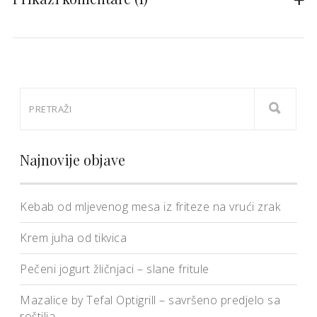
Najnovije objave
Kebab od mljevenog mesa iz friteze na vrući zrak
Krem juha od tikvica
Pečeni jogurt žličnjaci – slane fritule
Mazalice by Tefal Optigrill – savršeno predjelo sa
roštilja