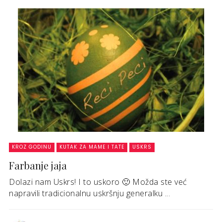
KROZ GODINU
KUTAK ZA MAME I TATE
USKRS
Farbanje jaja
Dolazi nam Uskrs! I to uskoro 🙂 Možda ste već
napravili tradicionalnu uskršnju generalku ...