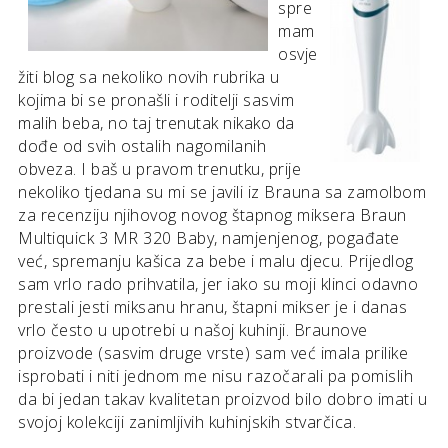
spre
mam
osvje
žiti blog sa nekoliko novih rubrika u
kojima bi se pronašli i roditelji sasvim
malih beba, no taj trenutak nikako da
dođe od svih ostalih nagomilanih
obveza. I baš u pravom trenutku, prije
nekoliko tjedana su mi se javili iz Brauna sa zamolbom
za recenziju njihovog novog štapnog miksera Braun
Multiquick 3 MR 320 Baby, namjenjenog, pogađate
već, spremanju kašica za bebe i malu djecu. Prijedlog
sam vrlo rado prihvatila, jer iako su moji klinci odavno
prestali jesti miksanu hranu, štapni mikser je i danas
vrlo često u upotrebi u našoj kuhinji. Braunove
proizvode (sasvim druge vrste) sam već imala prilike
isprobati i niti jednom me nisu razočarali pa pomislih
da bi jedan takav kvalitetan proizvod bilo dobro imati u
svojoj kolekciji zanimljivih kuhinjskih stvarčica.