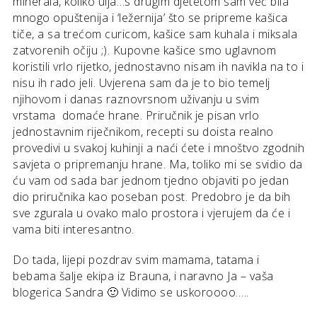
minerala, koliko ulja…s drugim djetetom sam već bila
mnogo opuštenija i ‘ležernija’ što se pripreme kašica
tiče, a sa trećom curicom, kašice sam kuhala i miksala
zatvorenih očiju ;). Kupovne kašice smo uglavnom
koristili vrlo rijetko, jednostavno nisam ih navikla na to i
nisu ih rado jeli. Uvjerena sam da je to bio temelj
njihovom i danas raznovrsnom uživanju u svim
vrstama domaće hrane. Priručnik je pisan vrlo
jednostavnim riječnikom, recepti su doista realno
provedivi u svakoj kuhinji a naći ćete i mnoštvo zgodnih
savjeta o pripremanju hrane. Ma, toliko mi se svidio da
ću vam od sada bar jednom tjedno objaviti po jedan
dio priručnika kao poseban post. Predobro je da bih
sve zgurala u ovako malo prostora i vjerujem da će i
vama biti interesantno.
Do tada, lijepi pozdrav svim mamama, tatama i
bebama šalje ekipa iz Brauna, i naravno Ja – vaša
blogerica Sandra 🙂 Vidimo se uskoroooo…..