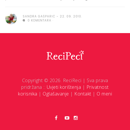
SANDRA GAŠPARIĆ
22. 09. 2010.
0 KOMENTARA
Copyright © 2026. ReciReci | Sva prava
pridržana ::
Uvjeti korištenja
|
Privatnost
korisnika
|
Oglašavanje
|
Kontakt
|
O meni