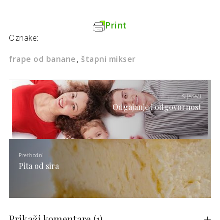
Print
Oznake:
frape od banane
štapni mikser
Sljedeći
Odgajanje i odgovornost
Prethodni
Pita od sira
Prikaži komentare
(1)