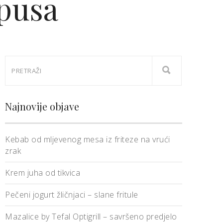
upusa
Najnovije objave
Kebab od mljevenog mesa iz friteze na vrući
zrak
Krem juha od tikvica
Pečeni jogurt žličnjaci – slane fritule
Mazalice by Tefal Optigrill – savršeno predjelo