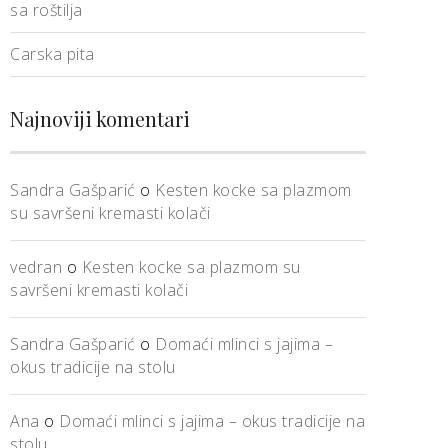
sa roštilja
Carska pita
Najnoviji komentari
Sandra Gašparić
o
Kesten kocke sa plazmom
su savršeni kremasti kolači
vedran
o
Kesten kocke sa plazmom su
savršeni kremasti kolači
Sandra Gašparić
o
Domaći mlinci s jajima –
okus tradicije na stolu
Ana
o
Domaći mlinci s jajima – okus tradicije na
stolu