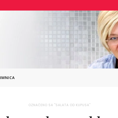
IMNICA
OZNAČENO SA "SALATA OD KUPUSA"