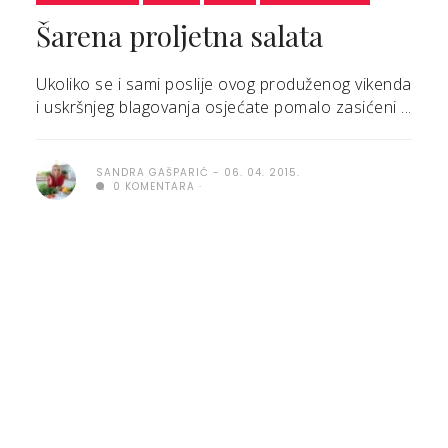
Šarena proljetna salata
Ukoliko se i sami poslije ovog produženog vikenda
i uskršnjeg blagovanja osjećate pomalo zasićeni ...
SANDRA GAŠPARIĆ
06. 04. 2015.
0 KOMENTARA