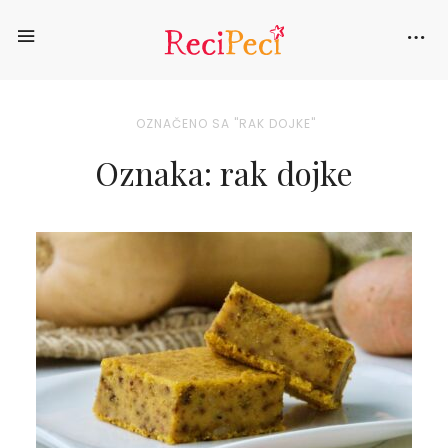
OZNAČENO SA "RAK DOJKE"
Oznaka: rak dojke