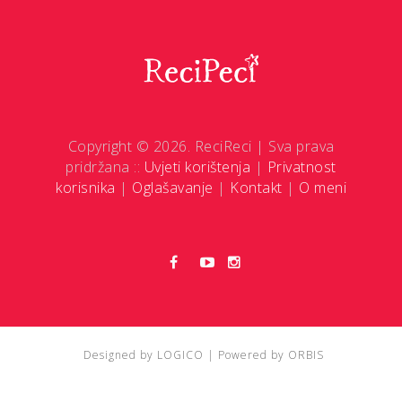
Copyright © 2026. ReciReci | Sva prava
pridržana ::
Uvjeti korištenja
|
Privatnost
korisnika
|
Oglašavanje
|
Kontakt
|
O meni
Designed by
LOGICO
| Powered by
ORBIS