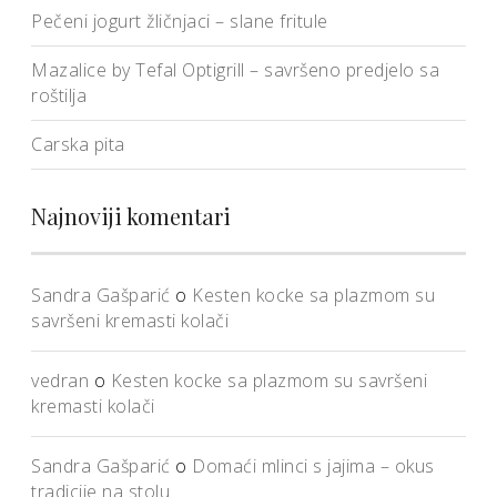
Pečeni jogurt žličnjaci – slane fritule
Mazalice by Tefal Optigrill – savršeno predjelo sa
roštilja
Carska pita
Najnoviji komentari
Sandra Gašparić
o
Kesten kocke sa plazmom su
savršeni kremasti kolači
vedran
o
Kesten kocke sa plazmom su savršeni
kremasti kolači
Sandra Gašparić
o
Domaći mlinci s jajima – okus
tradicije na stolu