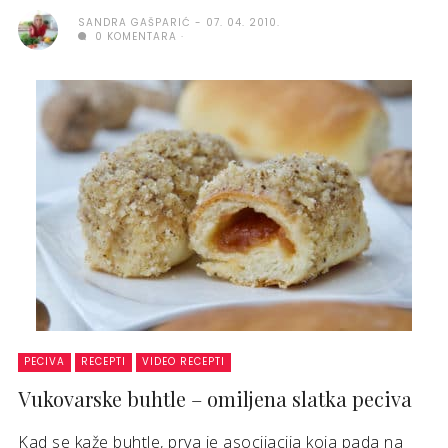
SANDRA GAŠPARIĆ
07. 04. 2010.
0 KOMENTARA
PECIVA
RECEPTI
VIDEO RECEPTI
Vukovarske buhtle – omiljena slatka peciva
Kad se kaže buhtle, prva je asocijacija koja pada na