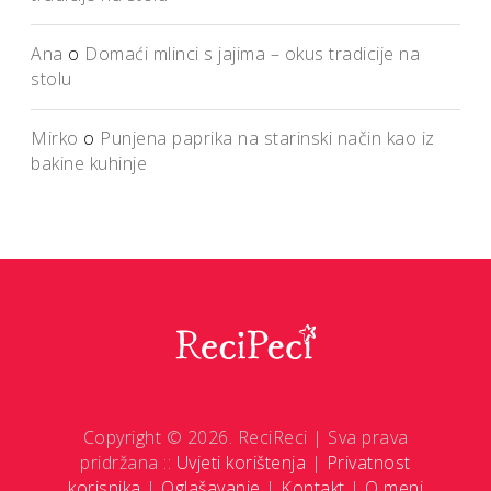
Ana
o
Domaći mlinci s jajima – okus tradicije na
stolu
Mirko
o
Punjena paprika na starinski način kao iz
bakine kuhinje
Copyright © 2026. ReciReci | Sva prava
pridržana ::
Uvjeti korištenja
|
Privatnost
korisnika
|
Oglašavanje
|
Kontakt
|
O meni