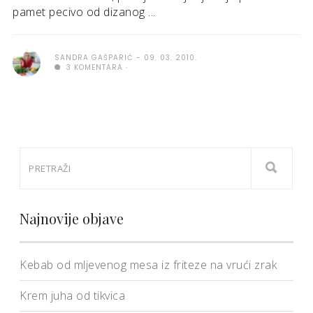
pamet pecivo od dizanog ...
SANDRA GAŠPARIĆ
09. 03. 2010.
3 KOMENTARA
Najnovije objave
Kebab od mljevenog mesa iz friteze na vrući zrak
Krem juha od tikvica