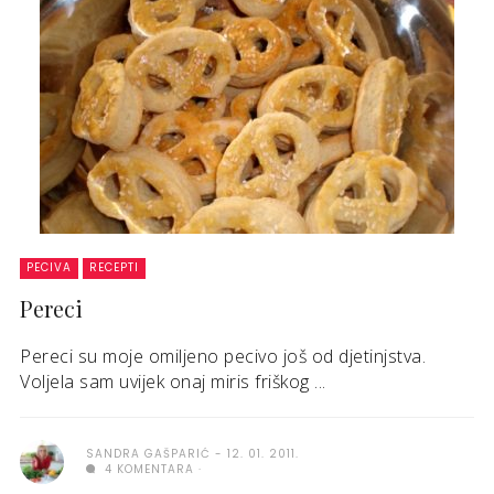
PECIVA
RECEPTI
Pereci
Pereci su moje omiljeno pecivo još od djetinjstva.
Voljela sam uvijek onaj miris friškog ...
SANDRA GAŠPARIĆ
12. 01. 2011.
4 KOMENTARA