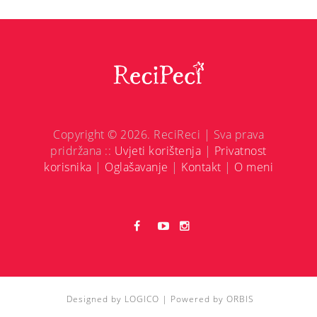
Copyright © 2026. ReciReci | Sva prava
pridržana ::
Uvjeti korištenja
|
Privatnost
korisnika
|
Oglašavanje
|
Kontakt
|
O meni
Designed by
LOGICO
| Powered by
ORBIS