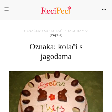
OZNAČENO SA "KOLAČI S JAGODAMA"
(Page 3)
Oznaka: kolači s
jagodama