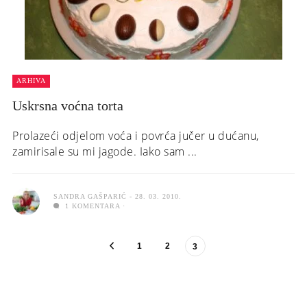
ARHIVA
Uskrsna voćna torta
Prolazeći odjelom voća i povrća jučer u dućanu,
zamirisale su mi jagode. Iako sam ...
SANDRA GAŠPARIĆ
28. 03. 2010.
1 KOMENTARA
1
2
3