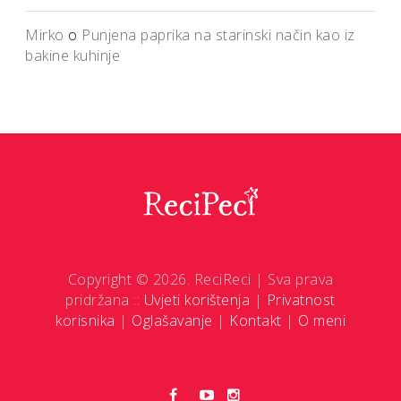
Mirko
o
Punjena paprika na starinski način kao iz
bakine kuhinje
Copyright © 2026. ReciReci | Sva prava
pridržana ::
Uvjeti korištenja
|
Privatnost
korisnika
|
Oglašavanje
|
Kontakt
|
O meni