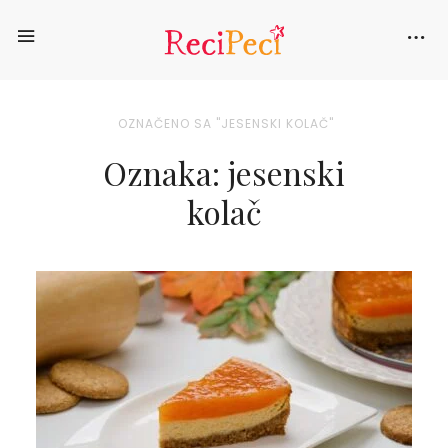
OZNAČENO SA "JESENSKI KOLAČ"
Oznaka: jesenski
kolač