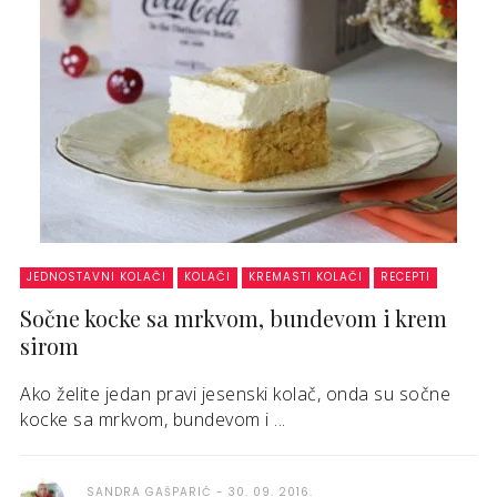
JEDNOSTAVNI KOLAČI
KOLAČI
KREMASTI KOLAČI
RECEPTI
Sočne kocke sa mrkvom, bundevom i krem
sirom
Ako želite jedan pravi jesenski kolač, onda su sočne
kocke sa mrkvom, bundevom i ...
SANDRA GAŠPARIĆ
30. 09. 2016.