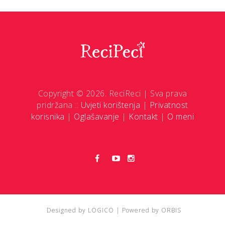
Copyright © 2026. ReciReci | Sva prava
pridržana ::
Uvjeti korištenja
|
Privatnost
korisnika
|
Oglašavanje
|
Kontakt
|
O meni
Designed by
LOGICO
| Powered by
ORBIS