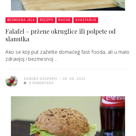
BEZMESNA JELA
RECEPTI
RUČAK
SVAŠTARIJE
Falafel – pržene okruglice ili polpete od
slanutka
Ako se koji put zaželite domaćeg fast fooda, ali u malo
zdravijoj i bezmesnoj ...
SANDRA GAŠPARIĆ
08. 06. 2021.
0 KOMENTARA