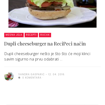
MESNA JELA
RECEPTI
RUČAK
Dupli cheeseburger na ReciPeci način
Dupli cheeseburger nešto je što što će moji klinci
savim sigurno na prvu odabrati ...
SANDRA GAŠPARIĆ
12. 04. 2016.
0 KOMENTARA