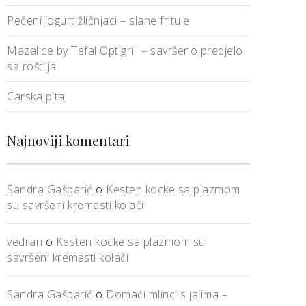
Pečeni jogurt žličnjaci – slane fritule
Mazalice by Tefal Optigrill – savršeno predjelo
sa roštilja
Carska pita
Najnoviji komentari
Sandra Gašparić
o
Kesten kocke sa plazmom
su savršeni kremasti kolači
vedran
o
Kesten kocke sa plazmom su
savršeni kremasti kolači
Sandra Gašparić
o
Domaći mlinci s jajima –