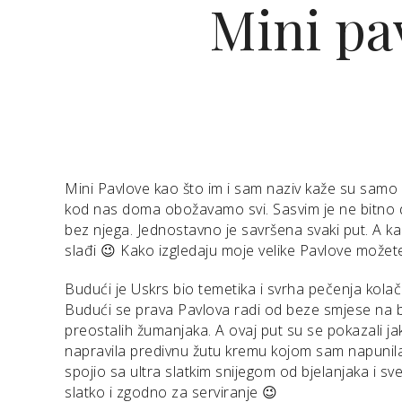
Mini pav
Mini Pavlove kao što im i sam naziv kaže su samo m
kod nas doma obožavamo svi. Sasvim je ne bitno d
bez njega. Jednostavno je savršena svaki put. A k
slađi 😉 Kako izgledaju moje velike Pavlove možet
Budući je Uskrs bio temetika i svrha pečenja kolača
Budući se prava Pavlova radi od beze smjese na baz
preostalih žumanjaka. A ovaj put su se pokazali j
napravila predivnu žutu kremu kojom sam napunila
spojio sa ultra slatkim snijegom od bjelanjaka i sv
slatko i zgodno za serviranje 😉