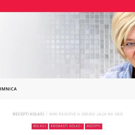
IMNICA
RECEPTI
KOLAČI
MINI PAVLOVE U OBLIKU JAJA NA OKO
KOLAČI
KREMASTI KOLAČI
RECEPTI