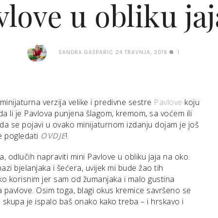
love u obliku ja
SANDRA GAŠPARIĆ
24 TRAVNJA, 2019
1
inijaturna verzija velike i predivne sestre
Pavlove
koju
a li je Pavlova punjena šlagom, kremom, sa voćem ili
ada se pojavi u ovako minijaturnom izdanju dojam je još
e pogledati
OVDJE
!
, odlučih napraviti mini Pavlove u obliku jaja na oko.
i bjelanjaka i šećera, uvijek mi bude žao tih
ako korisnim jer sam od žumanjaka i malo gustina
 pavlove. Osim toga, blagi okus kremice savršeno se
e skupa je ispalo baš onako kako treba – i hrskavo i