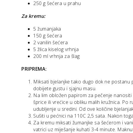
250 g šećera u prahu
Za kremu:
5 žumanjaka
150 g šećera
2 vanilin šećera
5 žlica kiselog vrhnja
200 ml vrhnja za šlag
PRIPREMA:
Miksati bjelanjke tako dugo dok ne postanu p
dobijete gustu i sjajnu masu.
Na lim obložen papirom za pečenje nanositi
šprice ili vrećice u obliku malih kružnica. Po
udubljenje u sredini. Od ove količine bjelanja
Sušiti u pećnici na 110C 2,5 sata. Nakon toga
Za kremu miksati žumanjke sa šećerom i vanil
vatrici uz miješanje kuhati 3-4 minute. Maknut