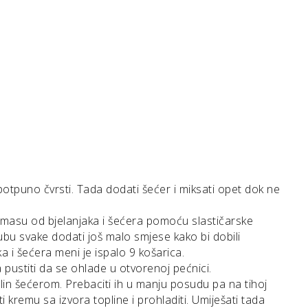
otpuno čvrsti. Tada dodati šećer i miksati opet dok ne
 masu od bjelanjaka i šećera pomoću slastičarske
 rubu svake dodati još malo smjese kako bi dobili
ka i šećera meni je ispalo 9 košarica.
 pustiti da se ohlade u otvorenoj pećnici.
in šećerom. Prebaciti ih u manju posudu pa na tihoj
i kremu sa izvora topline i prohladiti. Umiješati tada