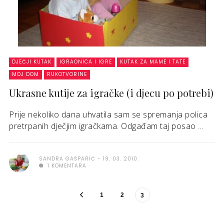
DJEČJI KUTAK
IGRAONICA I IGRE
KUTAK ZA MAME I TATE
MOJ DOM
RUKOTVORINE
Ukrasne kutije za igračke (i djecu po potrebi)
Prije nekoliko dana uhvatila sam se spremanja polica
pretrpanih dječjim igračkama. Odgađam taj posao ...
SANDRA GAŠPARIĆ
19. 03. 2010.
1 KOMENTARA
1
2
3