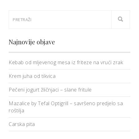
Najnovije objave
Kebab od mljevenog mesa iz friteze na vrući zrak
Krem juha od tikvica
Pečeni jogurt žličnjaci – slane fritule
Mazalice by Tefal Optigrill – savršeno predjelo sa
roštilja
Carska pita