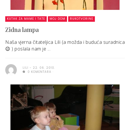
KUTAK ZA MAME I TATE
MOJ DOM
RUKOTVORINE
Zidna lampa
Naša vjerna čitateljica Lili (a možda i buduća suradnica
😉 ) poslala nam je ...
LILI
22. 06. 2010.
0 KOMENTARA