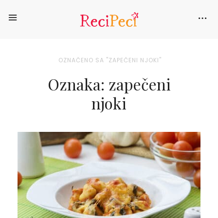
OZNAČENO SA "ZAPEČENI NJOKI"
Oznaka: zapečeni
njoki