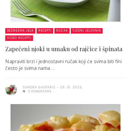
BEZMESNA JELA
RECEPTI
RUČAK
TJEDNI JELOVNIK
VIDEO RECEPTI
Zapečeni njoki u umaku od rajčice i špinata
Napraviti brzi i jednostavni ručak koji će svima biti fini
često je svima nama ...
SANDRA GAŠPARIĆ
26. 01. 2022.
0 KOMENTARA