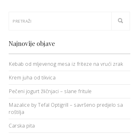
Najnovije objave
Kebab od mljevenog mesa iz friteze na vrući zrak
Krem juha od tikvica
Pečeni jogurt žličnjaci – slane fritule
Mazalice by Tefal Optigrill – savršeno predjelo sa
roštilja
Carska pita