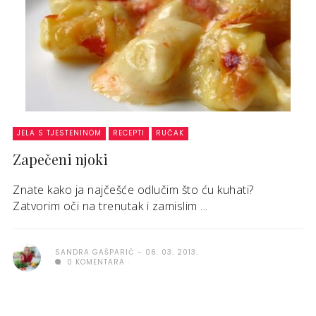
JELA S TJESTENINOM
RECEPTI
RUČAK
Zapečeni njoki
Znate kako ja najčešće odlučim što ću kuhati?
Zatvorim oči na trenutak i zamislim ...
SANDRA GAŠPARIĆ
06. 03. 2013.
0 KOMENTARA