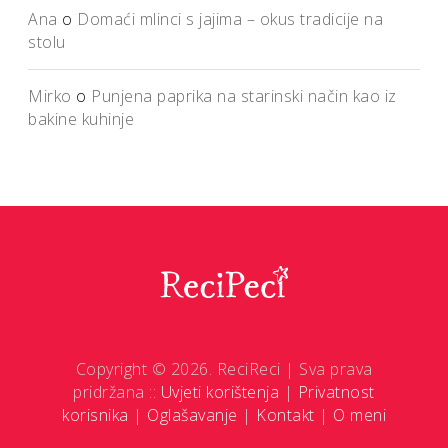
Ana
o
Domaći mlinci s jajima – okus tradicije na
stolu
Mirko
o
Punjena paprika na starinski način kao iz
bakine kuhinje
Copyright © 2026. ReciReci | Sva prava
pridržana ::
Uvjeti korištenja
|
Privatnost
korisnika
|
Oglašavanje
|
Kontakt
|
O meni