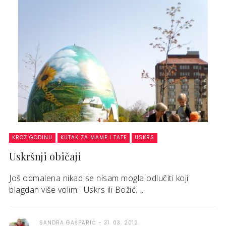
KROZ GODINU
KUTAK ZA MAME I TATE
USKRS
Uskršnji običaji
Još odmalena nikad se nisam mogla odlučiti koji
blagdan više volim: Uskrs ili Božić. ...
SANDRA GAŠPARIĆ
31. 03. 2012.