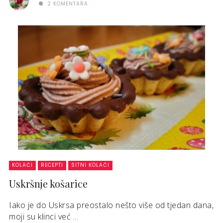
2 KOMENTARA
KOLAČI
RECEPTI
SITNI KOLAČI
Uskršnje košarice
Iako je do Uskrsa preostalo nešto više od tjedan dana,
moji su klinci već ...