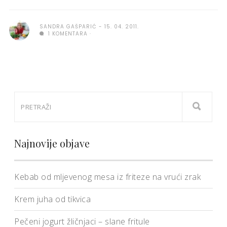
SANDRA GAŠPARIĆ
15. 04. 2011.
1 KOMENTARA
Najnovije objave
Kebab od mljevenog mesa iz friteze na vrući zrak
Krem juha od tikvica
Pečeni jogurt žličnjaci – slane fritule