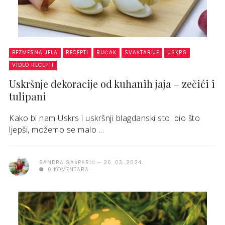
BEZMESNA JELA
RECEPTI
RUČAK
SVAŠTARIJE
USKRS
VIDEO RECEPTI
Uskršnje dekoracije od kuhanih jaja – zečići i
tulipani
Kako bi nam Uskrs i uskršnji blagdanski stol bio što
ljepši, možemo se malo ...
SANDRA GAŠPARIĆ
26. 03. 2024.
0 KOMENTARA