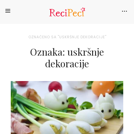
OZNAČENO SA "USKRŠNJE DEKORACIJE"
Oznaka: uskršnje
dekoracije