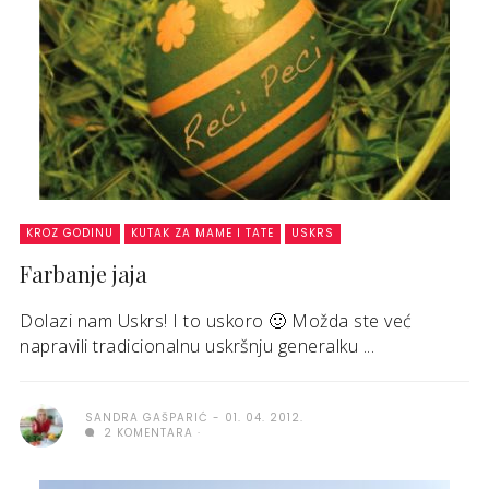
KROZ GODINU
KUTAK ZA MAME I TATE
USKRS
Farbanje jaja
Dolazi nam Uskrs! I to uskoro 🙂 Možda ste već
napravili tradicionalnu uskršnju generalku ...
SANDRA GAŠPARIĆ
01. 04. 2012.
2 KOMENTARA