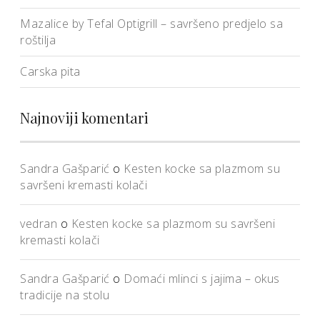
Mazalice by Tefal Optigrill – savršeno predjelo sa
roštilja
Carska pita
Najnoviji komentari
Sandra Gašparić
o
Kesten kocke sa plazmom su
savršeni kremasti kolači
vedran
o
Kesten kocke sa plazmom su savršeni
kremasti kolači
Sandra Gašparić
o
Domaći mlinci s jajima – okus
tradicije na stolu