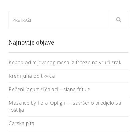
Najnovije objave
Kebab od mljevenog mesa iz friteze na vrući zrak
Krem juha od tikvica
Pečeni jogurt žličnjaci – slane fritule
Mazalice by Tefal Optigrill – savršeno predjelo sa
roštilja
Carska pita