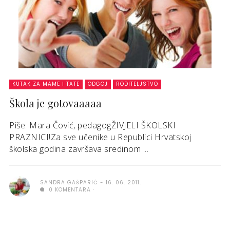
KUTAK ZA MAME I TATE
ODGOJ
RODITELJSTVO
Škola je gotovaaaaa
Piše: Mara Čović, pedagogŽIVJELI ŠKOLSKI
PRAZNICI!Za sve učenike u Republici Hrvatskoj
školska godina završava sredinom ...
SANDRA GAŠPARIĆ
16. 06. 2011.
0 KOMENTARA