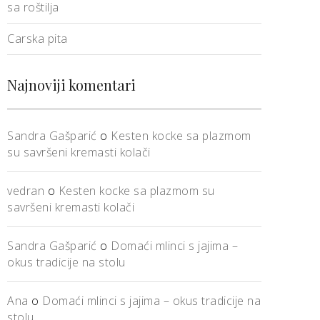
sa roštilja
Carska pita
Najnoviji komentari
Sandra Gašparić
o
Kesten kocke sa plazmom
su savršeni kremasti kolači
vedran
o
Kesten kocke sa plazmom su
savršeni kremasti kolači
Sandra Gašparić
o
Domaći mlinci s jajima –
okus tradicije na stolu
Ana
o
Domaći mlinci s jajima – okus tradicije na
stolu