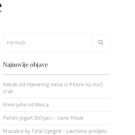
e
Najnovije objave
Kebab od mljevenog mesa iz friteze na vrući
zrak
Krem juha od tikvica
Pečeni jogurt žličnjaci – slane fritule
Mazalice by Tefal Optigrill – savršeno predjelo