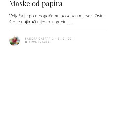
Maske od papira
Veljača je po mnogočemu poseban mjesec. Osim
što je najkraći mjesec u godini i ...
SANDRA GAŠPARIĆ
31. 01. 2011.
1 KOMENTARA