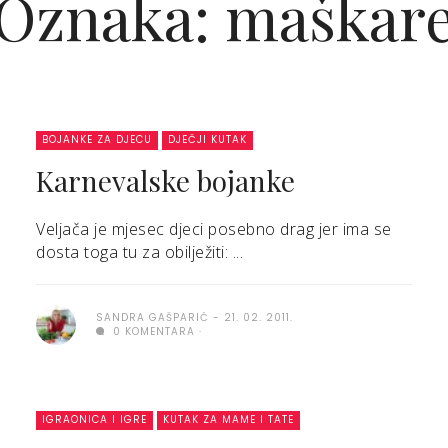
Oznaka: maškar
BOJANKE ZA DJECU
DJEČJI KUTAK
Karnevalske bojanke
Veljača je mjesec djeci posebno drag jer ima se
dosta toga tu za obilježiti: ...
SANDRA GAŠPARIĆ
21. 02. 2011.
0 KOMENTARA
IGRAONICA I IGRE
KUTAK ZA MAME I TATE