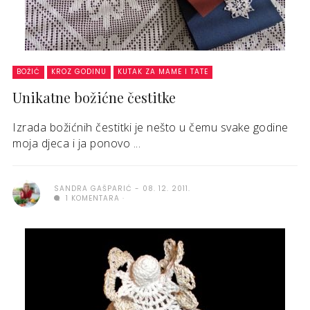
BOŽIĆ
KROZ GODINU
KUTAK ZA MAME I TATE
Unikatne božićne čestitke
Izrada božićnih čestitki je nešto u čemu svake godine
moja djeca i ja ponovo ...
SANDRA GAŠPARIĆ
08. 12. 2011.
1 KOMENTARA