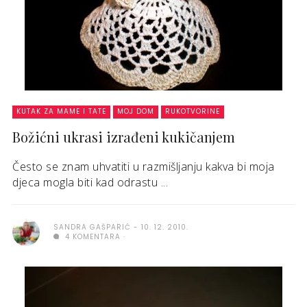
KUTAK ZA MAME I TATE
MOJ DOM
RUKOTVORINE
Božićni ukrasi izrađeni kukičanjem
Često se znam uhvatiti u razmišljanju kakva bi moja
djeca mogla biti kad odrastu ...
SANDRA GAŠPARIĆ
10. 12. 2010.
4 KOMENTARA