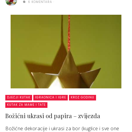
6 KOMENTARA
DJEČJI KUTAK
IGRAONICA I IGRE
KROZ GODINU
KUTAK ZA MAME I TATE
Božićni ukrasi od papira – zvijezda
Božićne dekoracije i ukrasi za bor (kuglice i sve one