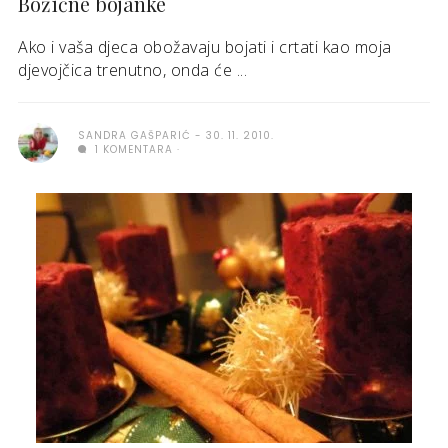
Božićne bojanke
Ako i vaša djeca obožavaju bojati i crtati kao moja
djevojčica trenutno, onda će ...
SANDRA GAŠPARIĆ
30. 11. 2010.
1 KOMENTARA