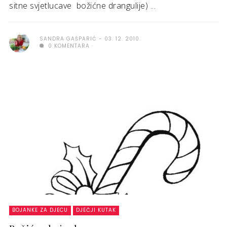
sitne svjetlucave božićne drangulije) ...
SANDRA GAŠPARIĆ
03. 12. 2010.
0 KOMENTARA
BOJANKE ZA DJECU
DJEČJI KUTAK