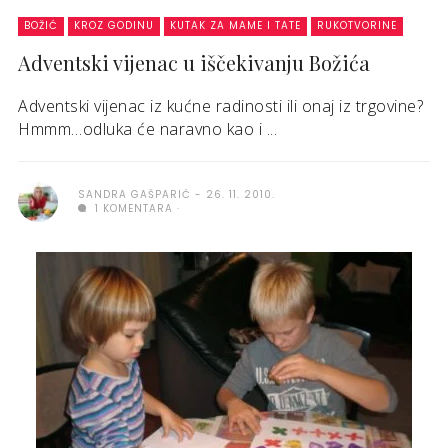
BOŽIĆ
KROZ GODINU
KUTAK ZA MAME I TATE
RUKOTVORINE
Adventski vijenac u iščekivanju Božića
Adventski vijenac iz kućne radinosti ili onaj iz trgovine?
Hmmm…odluka će naravno kao i ...
SANDRA GAŠPARIĆ
26. 11. 2010.
1 KOMENTARA