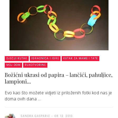
DJEČJI KUTAK
IGRAONICA I IGRE
KUTAK ZA MAME I TATE
MOJ DOM
RUKOTVORINE
Božićni ukrasi od papira – lančići, pahuljice,
lampioni…
Evo kao što možete vidjeti iz priloženih fotki kod nas je
doma ovih dana ...
SANDRA GAŠPARIĆ
08. 12. 2010.