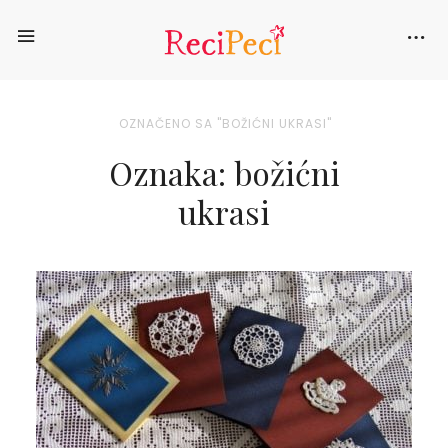
OZNAČENO SA "BOŽIĆNI UKRASI"
Oznaka: božićni
ukrasi