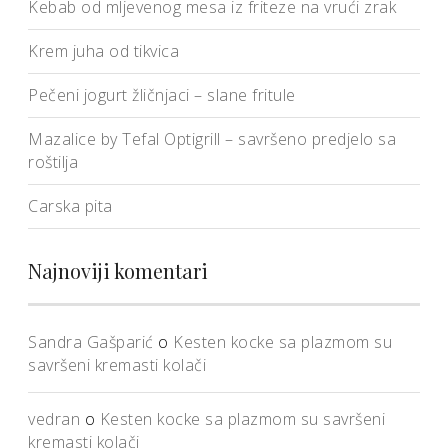
Kebab od mljevenog mesa iz friteze na vrući zrak
Krem juha od tikvica
Pečeni jogurt žličnjaci – slane fritule
Mazalice by Tefal Optigrill – savršeno predjelo sa
roštilja
Carska pita
Najnoviji komentari
Sandra Gašparić
o
Kesten kocke sa plazmom su
savršeni kremasti kolači
vedran
o
Kesten kocke sa plazmom su savršeni
kremasti kolači