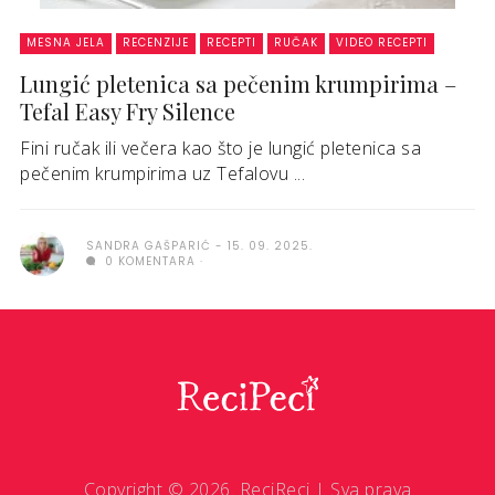
MESNA JELA
RECENZIJE
RECEPTI
RUČAK
VIDEO RECEPTI
Lungić pletenica sa pečenim krumpirima –
Tefal Easy Fry Silence
Fini ručak ili večera kao što je lungić pletenica sa
pečenim krumpirima uz Tefalovu ...
SANDRA GAŠPARIĆ
15. 09. 2025.
0 KOMENTARA
Copyright © 2026. ReciReci | Sva prava