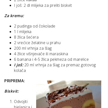
I još: 2 dl mlijeka za preliti biskvit
Za kremu:
2 pudinga od čokolade
1 l mlijeka
8 žlica šećera
2 vrećice želatine u prahu
200 ml vrhnja za šlag
4 žlice višnjevače ili maraskina
6 banana i 4-5 žlica pekmeza od marelice
I još:
20 ml vrhnja za šlag za premaz gotovog
kolača
PRIPREMA:
Biskvit:
Odvojiti
bjelanjca i