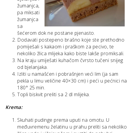
žumanjca,
pa miksati
žumanjca
sa
šećerom dok ne postane pjenasto.
Dodavati postepeno brašno koje ste prethodno
pomiješali s kakaom i praškom za pecivo, te
nekoliko žlica mlijeka kako biste lakše promiksali.
Na kraju umiješati kuhačom čvrsto tučeni snijeg
od bjelanjaka.
Izliti u namašćen i pobrašnjen veći lim (ja sam
pekla u limu veličine 40×30 cm) i peći u pećnici na
180° 25 min.
Topli biskvit preliti sa 2 dl mlijeka.
Krema:
Skuhati pudinge prema uputi na omotu. U
međuvremenu želatinu u prahu preliti sa nekoliko