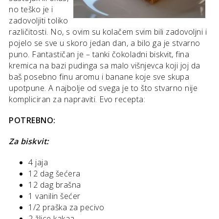
no teško je i
zadovoljiti toliko
različitosti. No, s ovim su kolačem svim bili zadovoljni i
pojelo se sve u skoro jedan dan, a bilo ga je stvarno
puno. Fantastičan je – tanki čokoladni biskvit, fina
kremica na bazi pudinga sa malo višnjevca koji joj da
baš posebno finu aromu i banane koje sve skupa
upotpune. A najbolje od svega je to što stvarno nije
kompliciran za napraviti. Evo recepta:
POTREBNO:
Za biskvit:
4 jaja
12 dag šećera
12 dag brašna
1 vanilin šećer
1/2 praška za pecivo
2 žlice kakaa