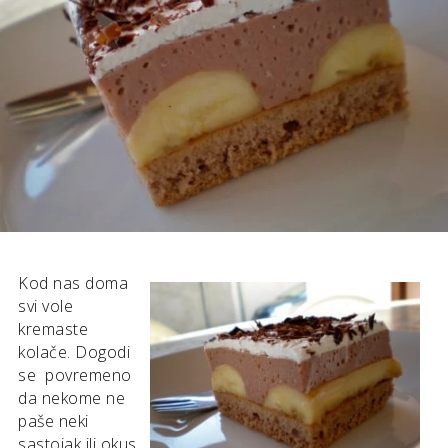
Kod nas doma
svi vole
kremaste
kolače. Dogodi
se povremeno
da nekome ne
paše neki
sastojak ili okus,