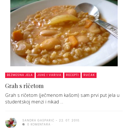
BEZMESNA JELA
JUHE I VARIVA
RECEPTI
RUČAK
Grah s ričetom
Grah s ričetom (ječmenom kašom) sam prvi put jela u
studentskoj menzi i nikad ...
SANDRA GAŠPARIĆ
22. 07. 2010.
0 KOMENTARA