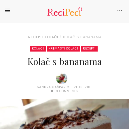
RECEPTI
KOLAČI
KOLAČ S BANANAMA
KOLAČI
KREMASTI KOLAČI
RECEPTI
Kolač s bananama
SANDRA GAŠPARIĆ
21. 10. 2011.
9 COMMENTS