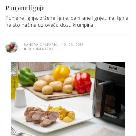
Punjene lignje
Punjene lignje, pržene lignje, panirane lignje…ma, lignje
na sto načina uz oveću dozu krumpira ...
SANDRA GAŠPARIĆ
10. 06. 2016.
0 KOMENTARA