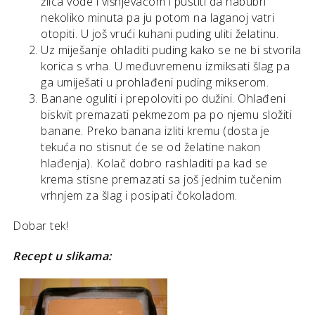
žlica vode i višnjevačom i pustiti da nabubri
nekoliko minuta pa ju potom na laganoj vatri
otopiti. U još vrući kuhani puding uliti želatinu.
Uz miješanje ohladiti puding kako se ne bi stvorila
korica s vrha. U međuvremenu izmiksati šlag pa
ga umiješati u prohlađeni puding mikserom.
Banane oguliti i prepoloviti po dužini. Ohlađeni
biskvit premazati pekmezom pa po njemu složiti
banane. Preko banana izliti kremu (dosta je
tekuća no stisnut će se od želatine nakon
hlađenja). Kolač dobro rashladiti pa kad se
krema stisne premazati sa još jednim tučenim
vrhnjem za šlag i posipati čokoladom.
Dobar tek!
Recept u slikama: