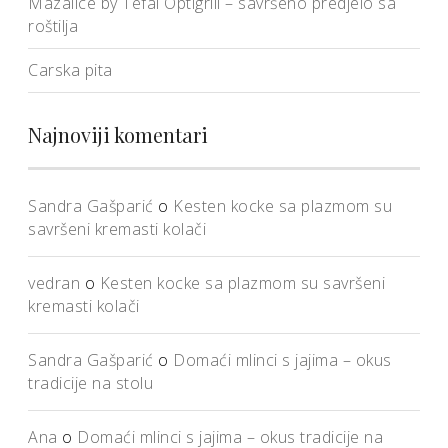
Mazalice by Tefal Optigrill – savršeno predjelo sa
roštilja
Carska pita
Najnoviji komentari
Sandra Gašparić
o
Kesten kocke sa plazmom su
savršeni kremasti kolači
vedran
o
Kesten kocke sa plazmom su savršeni
kremasti kolači
Sandra Gašparić
o
Domaći mlinci s jajima – okus
tradicije na stolu
Ana
o
Domaći mlinci s jajima – okus tradicije na