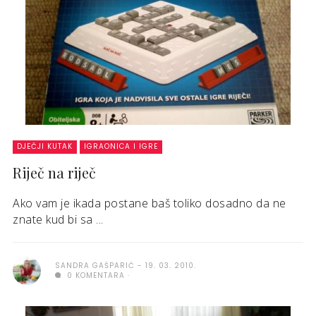
DJEČJI KUTAK
IGRAONICA I IGRE
Riječ na riječ
Ako vam je ikada postane baš toliko dosadno da ne
znate kud bi sa ...
SANDRA GAŠPARIĆ
19. 03. 2010.
0 KOMENTARA