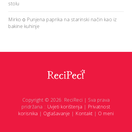
stolu
Mirko
o
Punjena paprika na starinski način kao iz
bakine kuhinje
Copyright © 2026. ReciReci | Sva prava
pridržana ::
Uvjeti korištenja
|
Privatnost
korisnika
|
Oglašavanje
|
Kontakt
|
O meni