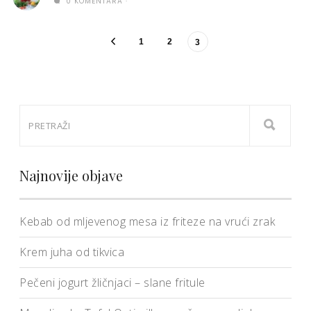
0 KOMENTARA
1
2
3
Najnovije objave
Kebab od mljevenog mesa iz friteze na vrući zrak
Krem juha od tikvica
Pečeni jogurt žličnjaci – slane fritule