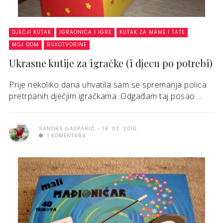
DJEČJI KUTAK
IGRAONICA I IGRE
KUTAK ZA MAME I TATE
MOJ DOM
RUKOTVORINE
Ukrasne kutije za igračke (i djecu po potrebi)
Prije nekoliko dana uhvatila sam se spremanja polica
pretrpanih dječjim igračkama. Odgađam taj posao ...
SANDRA GAŠPARIĆ
19. 03. 2010.
1 KOMENTARA