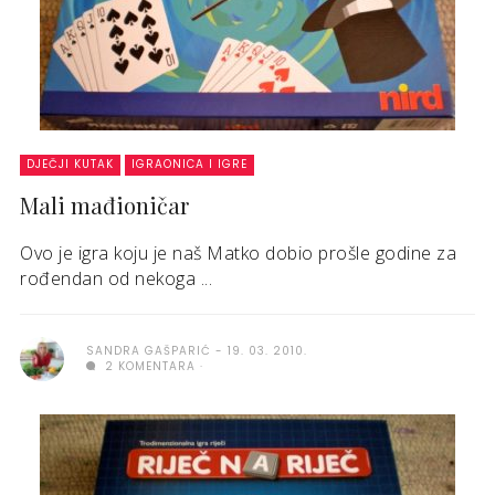
DJEČJI KUTAK
IGRAONICA I IGRE
Mali mađioničar
Ovo je igra koju je naš Matko dobio prošle godine za
rođendan od nekoga ...
SANDRA GAŠPARIĆ
19. 03. 2010.
2 KOMENTARA