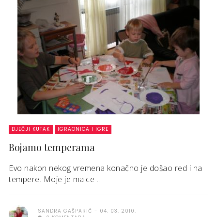
DJEČJI KUTAK
IGRAONICA I IGRE
Bojamo temperama
Evo nakon nekog vremena konačno je došao red i na
tempere. Moje je malce ...
SANDRA GAŠPARIĆ
04. 03. 2010.