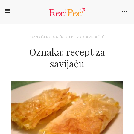
OZNAČENO SA "RECEPT ZA SAVIJAČU"
Oznaka: recept za
savijaču