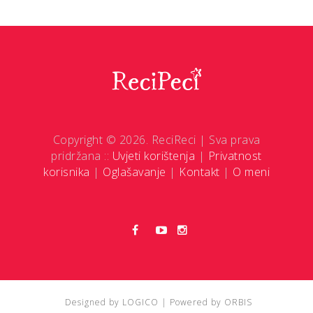
Copyright © 2026. ReciReci | Sva prava
pridržana ::
Uvjeti korištenja
|
Privatnost
korisnika
|
Oglašavanje
|
Kontakt
|
O meni
Designed by
LOGICO
| Powered by
ORBIS