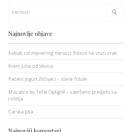
Najnovije objave
Kebab od mljevenog mesa iz friteze na vrući zrak
Krem juha od tikvica
Pečeni jogurt žličnjaci – slane fritule
Mazalice by Tefal Optigrill – savršeno predjelo sa
roštilja
Carska pita
Najnoviji komentari